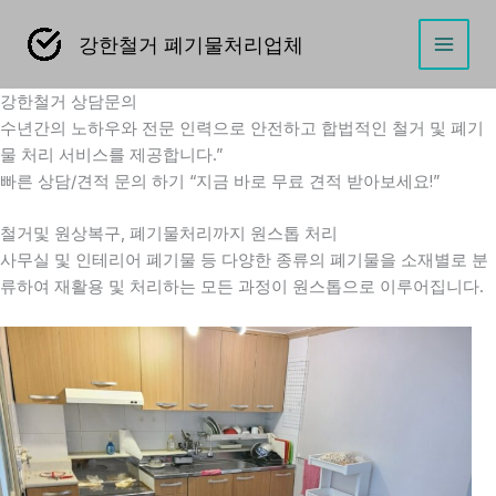
콘
텐
강한철거 폐기물처리업체
Main
츠
로
강한철거 상담문의
Men
건
수년간의 노하우와 전문 인력으로 안전하고 합법적인 철거 및 폐기
너
물 처리 서비스를 제공합니다.”
뛰
빠른 상담/견적 문의 하기 “지금 바로 무료 견적 받아보세요!”
기
철거및 원상복구, 폐기물처리까지 원스톱 처리
사무실 및 인테리어 폐기물 등 다양한 종류의 폐기물을 소재별로 분
류하여 재활용 및 처리하는 모든 과정이 원스톱으로 이루어집니다.