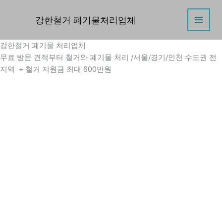
콘
텐
강한철거 폐기물처리업체
Main
츠
로
강한철거 폐기물 처리업체
Men
건
무료 방문 견적부터 철거와 폐기물 처리 /서울/경기/인천 수도권 전
너
지역 + 철거 지원금 최대 600만원
뛰
기