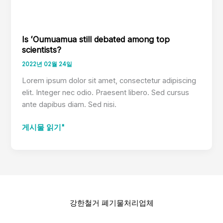
Is ʻOumuamua still debated among top
scientists?
2022년 02월 24일
Lorem ipsum dolor sit amet, consectetur adipiscing
elit. Integer nec odio. Praesent libero. Sed cursus
ante dapibus diam. Sed nisi.
Is
게시물 읽기"
ʻOumuamua
still
debated
among
top
scientists?
강한철거 폐기물처리업체