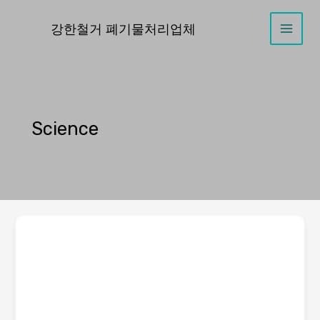
콘
텐
강한철거 폐기물처리업체
Main
츠
로
Men
건
너
뛰
Science
기